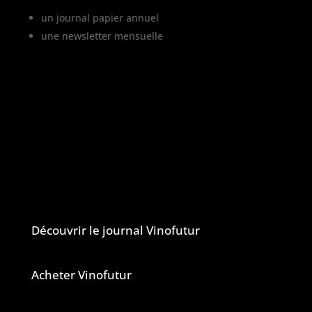
un journal papier annuel
une newsletter mensuelle
Vinofutur traite de l’impact du changement
climatique sur le vignoble français, mais
aussi de tous les changements en cours
dans le monde du vin.
Vinofutur est un media engagé mais 100%
indépendant.
Le journal et la newsletter Vinofutur
Découvrir le journal Vinofutur
Acheter Vinofutur