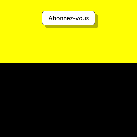
Abonnez-vous
«
L’abus d’alcool est dangereux pour la
santé, à consommer avec modération
»
Le projet Vinofutur
Vinofutur est le media du futur du vignoble.
C’est :