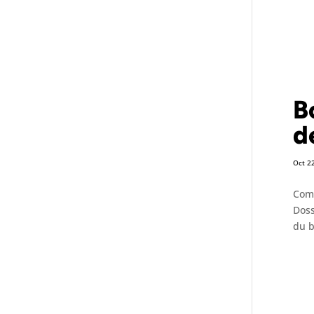
B
d
Oct 2
Comm
Doss
du b