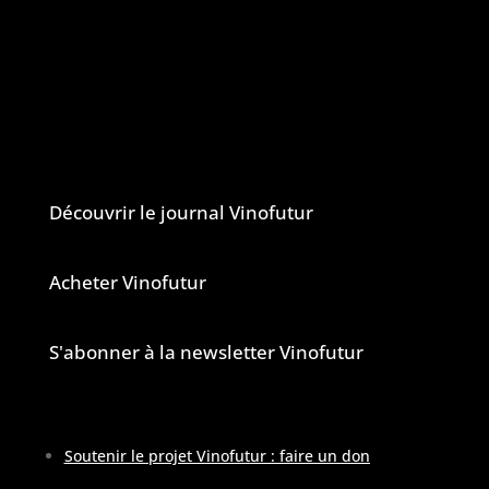
aussi de tous les changements en cours
dans le monde du vin.
Vinofutur est un media engagé mais 100%
indépendant.
Le journal et la newsletter Vinofutur
Découvrir le journal Vinofutur
Acheter Vinofutur
S'abonner à la newsletter Vinofutur
Soutenir le projet Vinofutur : faire un don