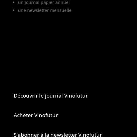
un journal papier annuel
une newsletter mensuelle
Vinofutur traite de l’impact du changement
climatique sur le vignoble français, mais
aussi de tous les changements en cours
dans le monde du vin.
Vinofutur est un media engagé mais 100%
indépendant.
Le journal et la newsletter Vinofutur
Découvrir le journal Vinofutur
Acheter Vinofutur
S'abonner à la newsletter Vinofutur