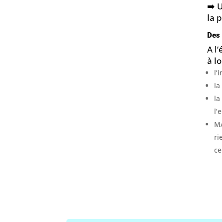
➡️ 
la 
Des 
A l
à l
l’
la
la
l’
MA
ri
ce