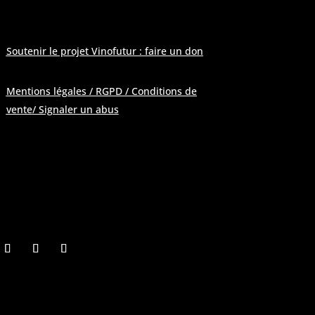
Soutenir le projet Vinofutur : faire un don
Mentions légales / RGPD / Conditions de
vente
/ Signaler un abus
Pour contacter la rédaction :
contactATvinofutur.fr