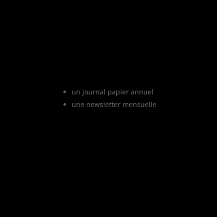
Le projet Vinofutur
Vinofutur est le media du futur d
vignoble. C’est :
un journal papier annuel
une newsletter mensuelle
Vinofutur traite de l’impact d
changement climatique sur le vignobl
français, mais aussi de tous le
changements en cours dans le mond
du vin.
Vinofutur est un media engagé mai
100% indépendant.