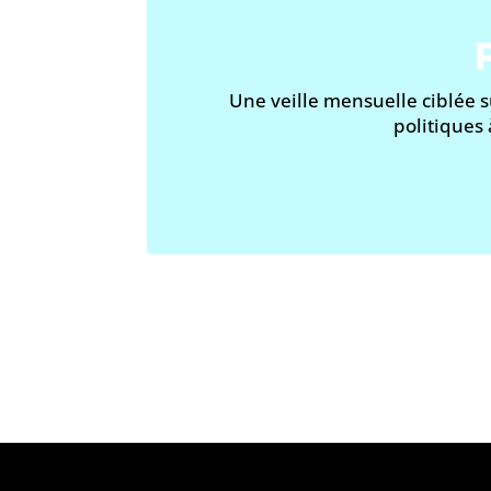
Une veille mensuelle ciblée s
politiques 
«
L’abus d’a