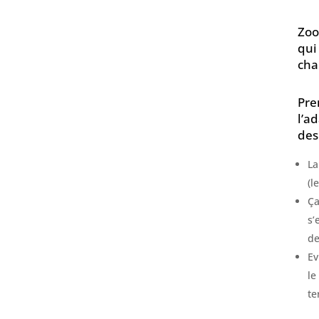
Zoo
qui
cha
Pre
l’a
des
La
(l
Ça
s’
de
Ev
le
te