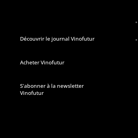
Le journal et la newsletter Vinofutur
u
Découvrir le journal Vinofutur
Acheter Vinofutur
u
e
S'abonner à la newsletter
s
Vinofutur
e
s