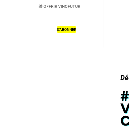
🎁 OFFRIR VINOFUTUR
S'ABONNER
Dé
#
V