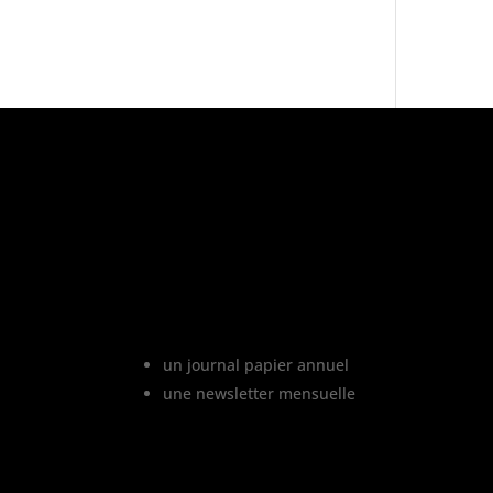
«
L’abus d’a
Le projet Vinofutur
Vinofutur est le media du futur d
vignoble. C’est :
un journal papier annuel
une newsletter mensuelle
Vinofutur traite de l’impact d
changement climatique sur le vignobl
français, mais aussi de tous le