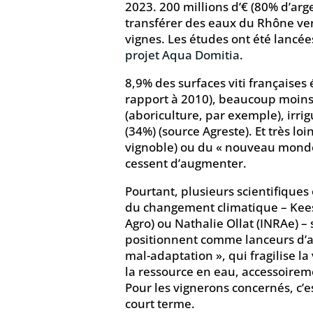
2023. 200 millions d’€ (80% d’arg
transférer des eaux du Rhône ve
vignes. Les études ont été lancée
projet Aqua Domitia
.
8,9% des surfaces viti françaises
rapport à 2010), beaucoup moins
(aboriculture, par exemple), irri
(34%) (source Agreste). Et très loi
vignoble) ou du « nouveau monde
cessent d’augmenter.
Pourtant, plusieurs scientifiques 
du changement climatique – Kee
Agro) ou Nathalie Ollat (INRAe) – 
positionnent comme lanceurs d’ale
mal-adaptation », qui fragilise l
la ressource en eau, accessoirem
Pour les vignerons concernés, c’e
court terme.