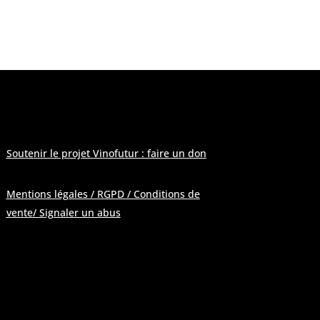
 modération
»
Soutenir le projet Vinofutur : faire un don
Mentions légales / RGPD / Conditions de
vente
/ Signaler un abus
Pour contacter la rédaction :
contactATvinofutur.fr