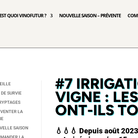
’EST QUOI VINOFUTUR ?
NOUVELLE SAISON – PRÉVENTE
COM
#7 IRRIGAT
EILLE
VIGNE : LE
 DE SURVIE
RYPTAGES
ONT-ILS TO
NVENTER LA
NE
VELLE SAISON
💧💧💧 Depuis août 2023, 
MANDER LA