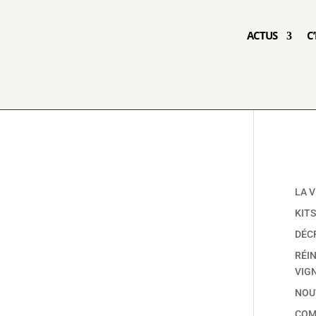
ACTUS
C
LA V
KITS
DÉC
RÉI
VIG
NOU
COM