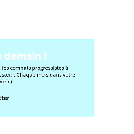
e demain !
, les combats progressistes à
 tester… Chaque mois dans votre
bonner.
tter