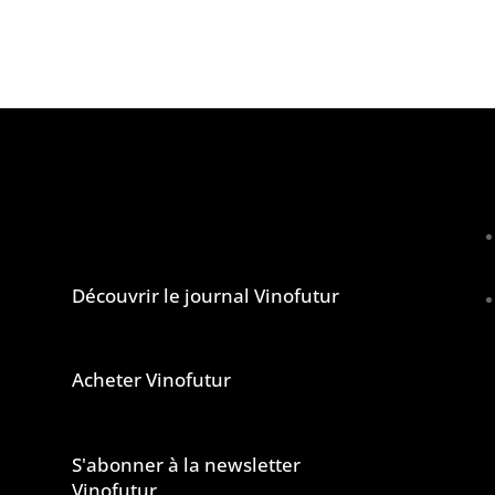
lcool est dangereux pour la santé, à consommer avec
Le journal et la newsletter Vinofutur
u
Découvrir le journal Vinofutur
Acheter Vinofutur
u
e
S'abonner à la newsletter
s
Vinofutur