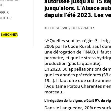
autorisée jusqu’au 15 se
UE
jusqu’alors. L’Alsace aut
FFRIR
depuis l’été 2023. Les ve
OFUTUR
KIT DE SURVIE
/
DÉCRYPTAGES
S'ABONNER
🧐 Quelles sont les règles ? L’irri
2006 par le Code Rural, sauf dans
une dérogation de l’INAO, il faut 
permette, et que le stress hydriqu
production (pas la quantité).
En 2023, 30 appellations ont de
que les années précédentes (53 e
19…). Il faut dire que cette année
l’Aquitaine Poitou Charentes n’en 
morceau…
L’irrigation de la vigne, c’était 9% du v
Dans le Languedoc, 20% des surfac