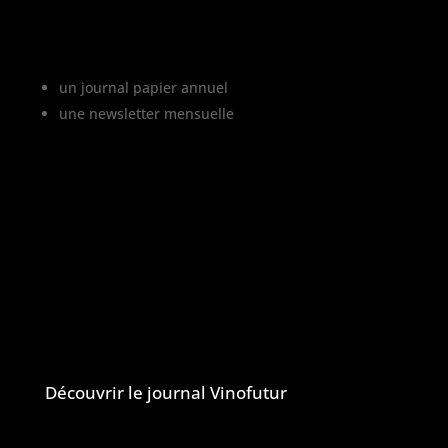
Vinofutur est le media du futur du vignoble.
C’est :
un journal papier annuel
une newsletter mensuelle
Vinofutur traite de l’impact du changement
climatique sur le vignoble français, mais
aussi de tous les changements en cours
dans le monde du vin.
Vinofutur est un media engagé mais 100%
indépendant.
Le journal et la newsletter Vinofutur
Découvrir le journal Vinofutur