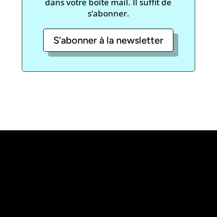
dans votre boîte mail. Il suffit de
s’abonner.
S'abonner à la newsletter
«
L’abus d’alcool est dangereux pour la
santé, à consommer avec modération
»
Le projet Vinofutur