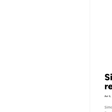
S
r
Avr 6,
Simo