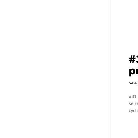
#
p
Avr 2,
#31 
se r
cycl