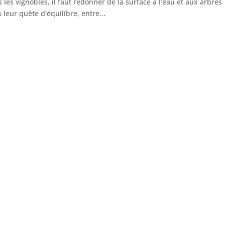
 les vignobles, il faut redonner de la surface à l’eau et aux arb
 leur quête d’équilibre, entre...