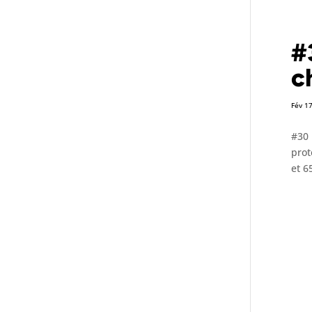
#
c
Fév 1
#30 
prot
et 6