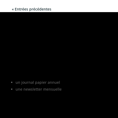
« Entrées précédentes
«
L’abus d’alcool est dangereux pour la
santé, à consommer avec modération
»
Le projet Vinofutur
Vinofutur est le media du futur du vignoble.
C’est :
un journal papier annuel
une newsletter mensuelle
Vinofutur traite de l’impact du changement
climatique sur le vignoble français, mais
aussi de tous les changements en cours
dans le monde du vin.