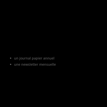
«
L’abus d’alcool est dangereux pour la
santé, à consommer avec modération
»
Le projet Vinofutur
Vinofutur est le media du futur du vignoble.
C’est :
un journal papier annuel
une newsletter mensuelle
Vinofutur traite de l’impact du changement
climatique sur le vignoble français, mais
aussi de tous les changements en cours
dans le monde du vin.
Vinofutur est un media engagé mais 100%
indépendant.