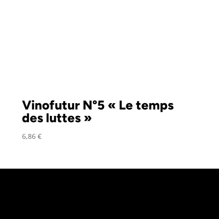
Vinofutur N°5 « Le temps
des luttes »
6,86
€
«
L’abus d’alcool est dangereux pour la
santé, à consommer avec modération
»