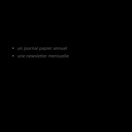
Le projet Vinofutur
Vinofutur est le media du futur du vignoble.
C’est :
un journal papier annuel
une newsletter mensuelle
Vinofutur traite de l’impact du changement
climatique sur le vignoble français, mais
aussi de tous les changements en cours
dans le monde du vin.
Vinofutur est un media engagé mais 100%
indépendant.
Le journal et la newsletter Vinofutur