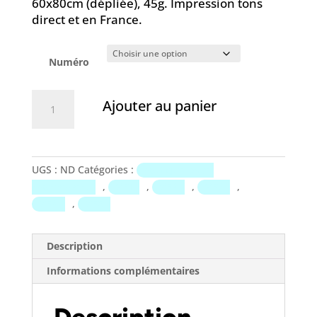
prix :
60x80cm (dépliée), 45g. Impression tons
5,00 €
direct et en France.
à
7,00 €
Numéro
quantité
Ajouter au panier
de
Millésime
:
le
UGS :
ND
Catégories :
boutique-page-
N°
,
,
,
,
abonnement
VF1
VF2
VF3
au
,
VF4
VF5
choix
Description
Informations complémentaires