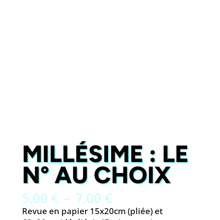
MILLÉSIME : LE
N° AU CHOIX
Plage
5,00
€
–
7,00
€
de
Revue en papier 15x20cm (pliée) et