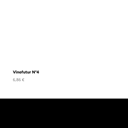
Vinofutur N°4
6,86
€
«
L’abus d’alcool est dangereux pour la
santé, à consommer avec modération
»