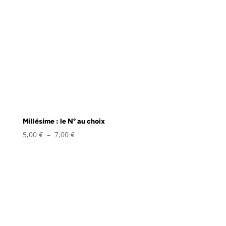
Millésime : le N° au choix
Plage
5,00
€
–
7,00
€
de
prix :
5,00 €
à
7,00 €