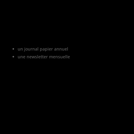
Le projet Vinofutur
Vinofutur est le media du futur du vignoble.
C’est :
un journal papier annuel
une newsletter mensuelle
Vinofutur traite de l’impact du changement
climatique sur le vignoble français, mais
aussi de tous les changements en cours
dans le monde du vin.
Vinofutur est un media engagé mais 100%
indépendant.
Le journal et la newsletter Vinofutur