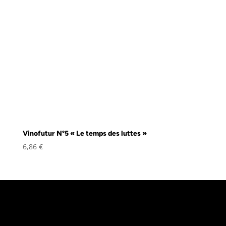
Vinofutur N°5 « Le temps des luttes »
6,86
€
«
L’abus d’alcool est dangereux pour la
santé, à consommer avec modération
»