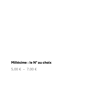
Millésime : le N° au choix
Plage
5,00
€
–
7,00
€
de
prix :
5,00 €
à
7,00 €