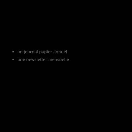
Le projet Vinofutur
Vinofutur est le media du futur du vignoble.
C’est :
un journal papier annuel
une newsletter mensuelle
Vinofutur traite de l’impact du changement
climatique sur le vignoble français, mais
aussi de tous les changements en cours
dans le monde du vin.
Vinofutur est un media engagé mais 100%
indépendant.
Le journal et la newsletter Vinofutur