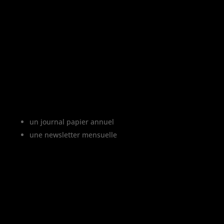
«
L’abus d’alcool est dangereux pour la
santé, à consommer avec modération
»
Le projet Vinofutur
Vinofutur est le media du futur du vignoble.
C’est :
un journal papier annuel
une newsletter mensuelle
Vinofutur traite de l’impact du changement
climatique sur le vignoble français, mais
aussi de tous les changements en cours
dans le monde du vin.
Vinofutur est un media engagé mais 100%
indépendant.