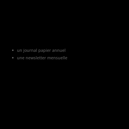
Le projet Vinofutur
Vinofutur est le media du futur du vignoble.
C’est :
un journal papier annuel
une newsletter mensuelle
Vinofutur traite de l’impact du changement
climatique sur le vignoble français, mais
aussi de tous les changements en cours
dans le monde du vin.
Vinofutur est un media engagé mais 100%
indépendant.
Le journal et la newsletter Vinofutur