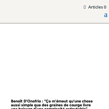
Articles 0
Benoît D’Onofrio : “Ça m’émeut qu’une chose
aussi simple que des graines de courge livre
une boisson d’une complexité redoutable”