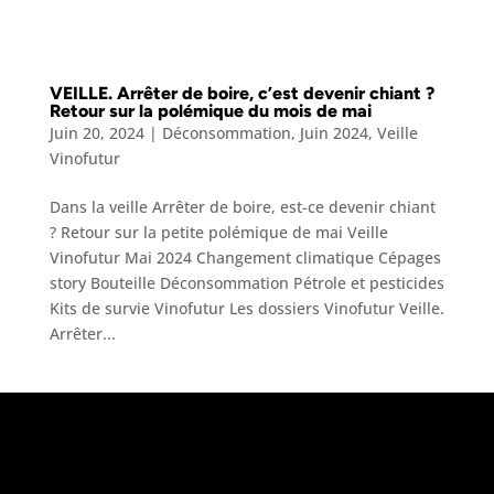
VEILLE. Arrêter de boire, c’est devenir chiant ?
Retour sur la polémique du mois de mai
Juin 20, 2024
|
Déconsommation
,
Juin 2024
,
Veille
Vinofutur
Dans la veille Arrêter de boire, est-ce devenir chiant
? Retour sur la petite polémique de mai Veille
Vinofutur Mai 2024 Changement climatique Cépages
story Bouteille Déconsommation Pétrole et pesticides
Kits de survie Vinofutur Les dossiers Vinofutur Veille.
Arrêter...
«
L’abus d’alcool est dangereux pour la
santé, à consommer avec modération
»