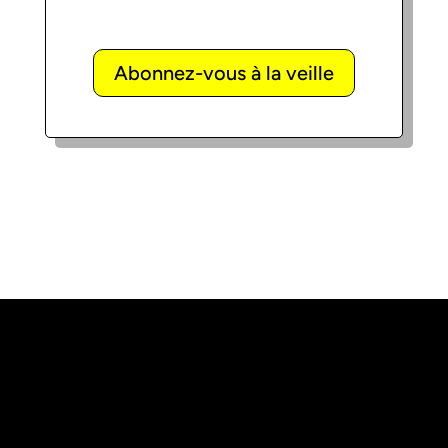
Abonnez-vous à la veille
«
L’abus d’alcool est dangereux pour la
santé, à consommer avec modération
»
Le projet Vinofutur