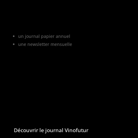
Vinofutur est le media du futur du vignoble.
C’est :
un journal papier annuel
une newsletter mensuelle
Vinofutur traite de l’impact du changement
climatique sur le vignoble français, mais
aussi de tous les changements en cours
dans le monde du vin.
Vinofutur est un media engagé mais 100%
indépendant.
Le journal et la newsletter Vinofutur
Découvrir le journal Vinofutur