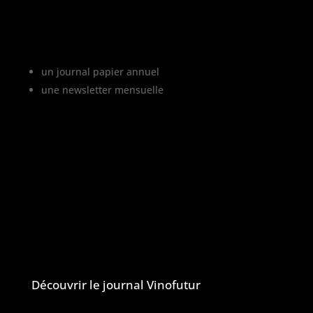
Vinofutur est le media du futur du vignoble.
C’est :
un journal papier annuel
une newsletter mensuelle
Vinofutur traite de l’impact du changement
climatique sur le vignoble français, mais
aussi de tous les changements en cours
dans le monde du vin.
Vinofutur est un media engagé mais 100%
indépendant.
Le journal et la newsletter Vinofutur
Découvrir le journal Vinofutur