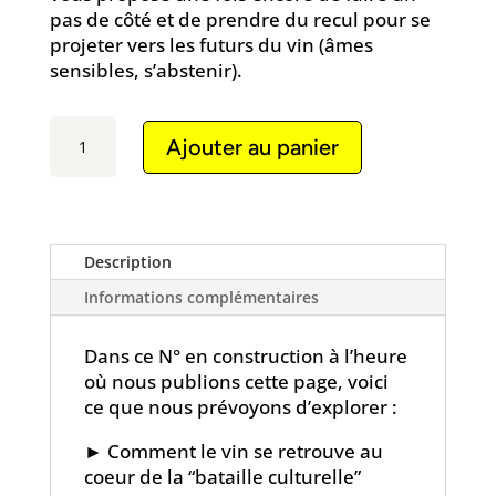
pas de côté et de prendre du recul pour se
projeter vers les futurs du vin (âmes
sensibles, s’abstenir).
quantité
Ajouter au panier
de
Vinofutur
6
"Sortir
du
Description
Rang"
Informations complémentaires
Dans ce N° en construction à l’heure
où nous publions cette page, voici
ce que nous prévoyons d’explorer :
►
Comment le vin se retrouve au
coeur de la “bataille culturelle”