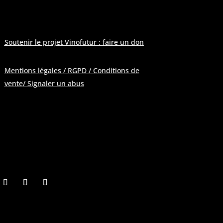
 modération
»
Soutenir le projet Vinofutur : faire un don
Mentions légales / RGPD / Conditions de
vente
/ Signaler un abus
Pour contacter la rédaction :
contactATvinofutur.fr