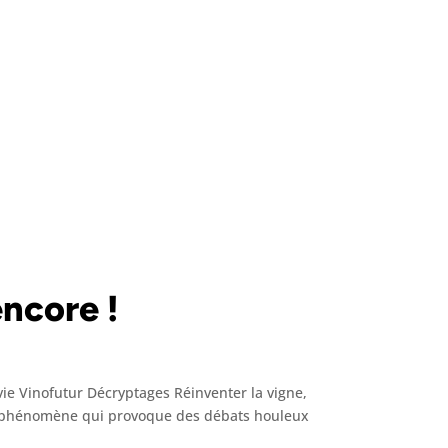
encore !
rvie Vinofutur Décryptages Réinventer la vigne,
e un phénomène qui provoque des débats houleux