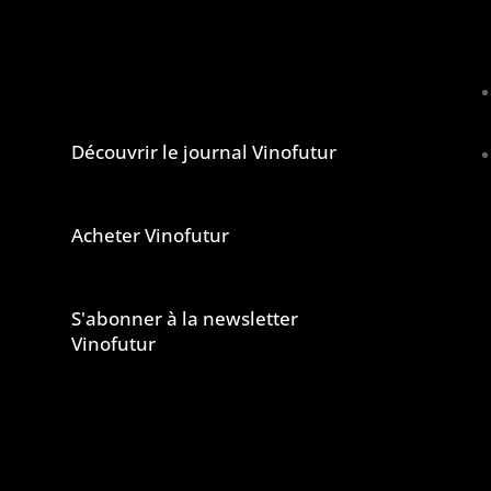
lcool est dangereux pour la santé, à consommer avec
Le journal et la newsletter Vinofutur
u
Découvrir le journal Vinofutur
Acheter Vinofutur
u
e
S'abonner à la newsletter
s
Vinofutur
e
s