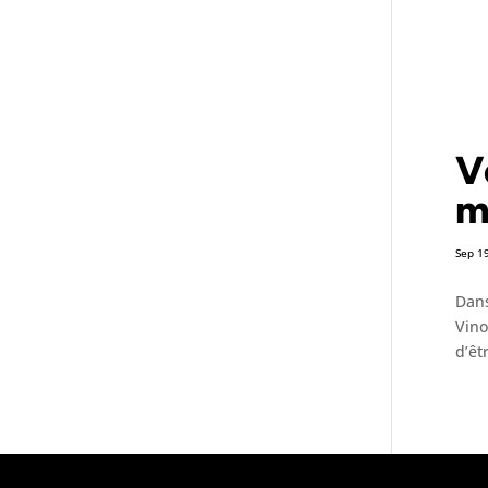
V
m
Sep 1
Dans
Vino
d’êt