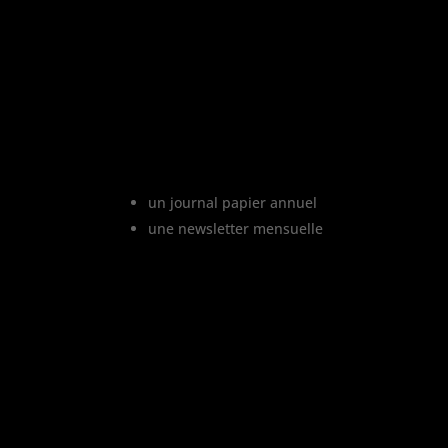
«
L’abus d’a
Le projet Vinofutur
Vinofutur est le media du futur d
vignoble. C’est :
un journal papier annuel
une newsletter mensuelle
Vinofutur traite de l’impact d
changement climatique sur le vignobl
français, mais aussi de tous le
changements en cours dans le mond
du vin.
Vinofutur est un media engagé mai
100% indépendant.