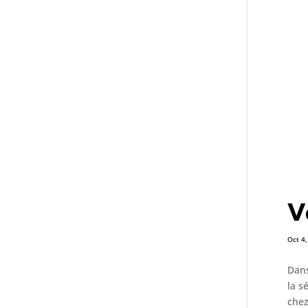
V
Oct 4
Dans
la s
chez