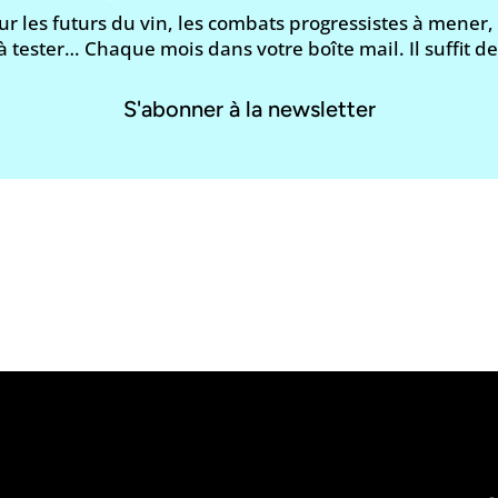
ur les futurs du vin, les combats progressistes à mener,
à tester… Chaque mois dans votre boîte mail. Il suffit d
S'abonner à la newsletter
lcool est dangereux pour la santé, à consommer avec
Le journal et la newsletter Vinofutur