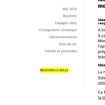
mo
Mai 2024
Bouteille
Idée
Cépages story
resp
A l
Changement climatique
à
«
Déconsommation
Mon
Glou du vin
l’a
pré
Pétrole et pesticides
bie
Idé
RECEVOIR LA VEILLE
La 
tra
viti
Ca 
la 