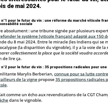
is de mai 2024.
 n°1 pour le futur du vin : une réforme du marché viticole fr
onsabilité sociale
ire absolument : une tribune signée par plusieurs experts
 refonder le système [viticole français] adapté aux 150 
de du 8 mai 2024.
Entre le miracle (les Indiens qui se 
pocalypse (la disparition du vignoble), il y a la voie de la
parer collectivement la place que la société voudra accorder
n de lire ça.
e n°2
pour le futur du vin
: 35 propositions radicales pour une 
militante Marylis Berberian,
connue pour sa lutte contre 
vailleurs de la vigne
propose
35 propositions radicales p
cole
.
fait comme un écho aux revendications de la CGT Cha
tâche
dans le vignoble.