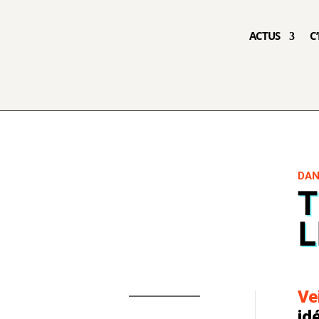
ACTUS
C
DAN
T
L
Ve
id