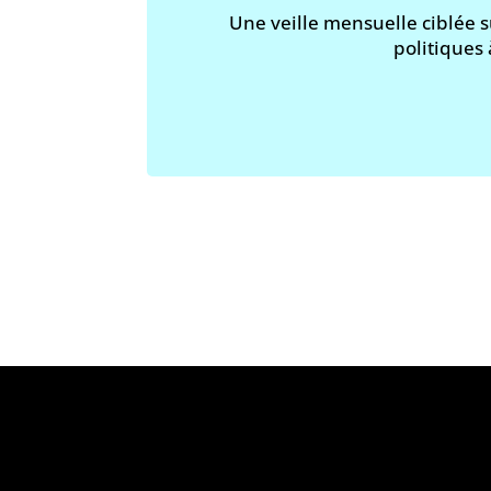
Une veille mensuelle ciblée s
politiques 
«
L’abus d’a
Le projet Vinofutur