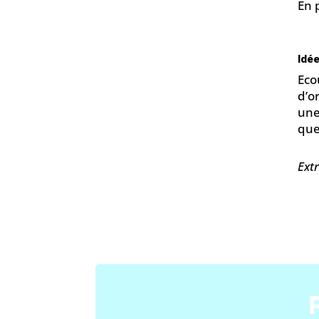
En 
Idée
Eco
d’o
une
que
Extr