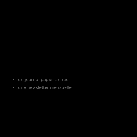
«
L’abus d’alcool est dangereux pour la
santé, à consommer avec modération
»
Le projet Vinofutur
Vinofutur est le media du futur du vignoble.
C’est :
un journal papier annuel
une newsletter mensuelle
Vinofutur traite de l’impact du changement
climatique sur le vignoble français, mais
aussi de tous les changements en cours
dans le monde du vin.
Vinofutur est un media engagé mais 100%