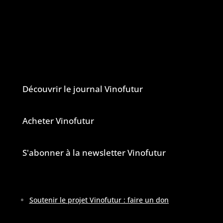
dans le monde du vin.
Vinofutur est un media engagé mais 100%
indépendant.
Le journal et la newsletter Vinofutur
Découvrir le journal Vinofutur
Acheter Vinofutur
S'abonner à la newsletter Vinofutur
Soutenir le projet Vinofutur : faire un don