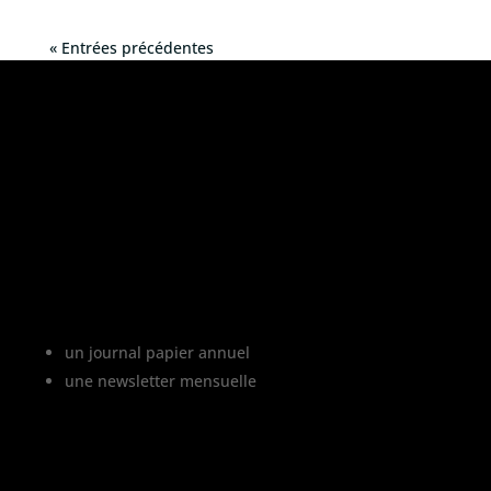
« Entrées précédentes
«
L’abus d’alcool est dangereux pour la
santé, à consommer avec modération
»
Le projet Vinofutur
Vinofutur est le media du futur du vignoble.
C’est :
un journal papier annuel
une newsletter mensuelle
Vinofutur traite de l’impact du changement
climatique sur le vignoble français, mais
aussi de tous les changements en cours