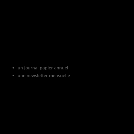
«
L’abus d’alcool est dangereux pour la
santé, à consommer avec modération
»
Le projet Vinofutur
Vinofutur est le media du futur du vignoble.
C’est :
un journal papier annuel
une newsletter mensuelle
Vinofutur traite de l’impact du changement
climatique sur le vignoble français, mais
aussi de tous les changements en cours
dans le monde du vin.
Vinofutur est un media engagé mais 100%
indépendant.