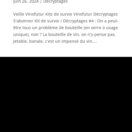
Juin 26, 2024
|
Décryptages
Veille Vinofutur Kits de survie Vinofutur Décryptages
S'abonner Kit de survie / Décryptages #4 : On a peut-
être tous un problème de bouteille (en verre à usage
unique), non ? La bouteille de vin, on n’y pense pas.
Jetable, banale, c’est un impensé du vin....
«
L’abus d’alcool est dangereux pour la
santé, à consommer avec modération
»
Le projet Vinofutur
Vinofutur est le media du futur du vignoble.
C’est :