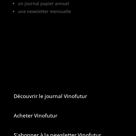
un journal papier annuel
une newsletter mensuelle
Vinofutur traite de l’impact du changement
climatique sur le vignoble français, mais
aussi de tous les changements en cours
dans le monde du vin.
Vinofutur est un media engagé mais 100%
indépendant.
Le journal et la newsletter Vinofutur
Découvrir le journal Vinofutur
Acheter Vinofutur
S'abonner à la newsletter Vinofutur