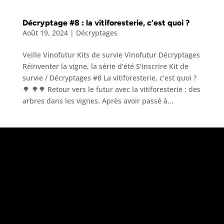
Décryptage #8 : la vitiforesterie, c’est quoi ?
Août 19, 2024
|
Décryptages
Veille Vinofutur Kits de survie Vinofutur Décryptages
Réinventer la vigne, la série d’été S'inscrire Kit de
survie / Décryptages #8 La vitiforesterie, c’est quoi ?
🌳 🌳🌳 Retour vers le futur avec la vitiforesterie : des
arbres dans les vignes. Après avoir passé à...
«
L’abus d’alcool est dangereux pour la
santé, à consommer avec modération
»
Le projet Vinofutur