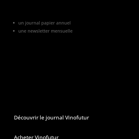
Vinofutur est le media du futur du vignoble.
C’est :
un journal papier annuel
une newsletter mensuelle
Vinofutur traite de l’impact du changement
climatique sur le vignoble français, mais
aussi de tous les changements en cours
dans le monde du vin.
Vinofutur est un media engagé mais 100%
indépendant.
Le journal et la newsletter Vinofutur
Découvrir le journal Vinofutur
Acheter Vinofutur