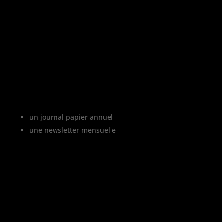
«
L’abus d’alcool est dangereux pour la
santé, à consommer avec modération
»
Le projet Vinofutur
Vinofutur est le media du futur du vignoble.
C’est :
un journal papier annuel
une newsletter mensuelle
Vinofutur traite de l’impact du changement
climatique sur le vignoble français, mais
aussi de tous les changements en cours
dans le monde du vin.
Vinofutur est un media engagé mais 100%
indépendant.