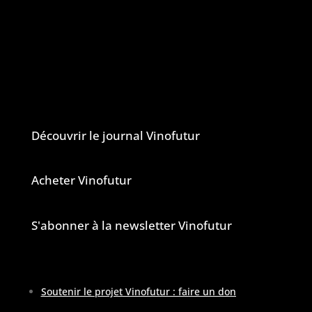
aussi de tous les changements en cours
dans le monde du vin.
Vinofutur est un media engagé mais 100%
indépendant.
Le journal et la newsletter Vinofutur
Découvrir le journal Vinofutur
Acheter Vinofutur
S'abonner à la newsletter Vinofutur
Soutenir le projet Vinofutur : faire un don