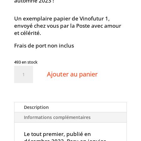
automne 2023 !
Un exemplaire papier de Vinofutur 1,
envoyé chez vous par la Poste avec amour
et célérité.
Frais de port non inclus
493 en stock
quantité
Ajouter au panier
de
Acheter
un
exemplaire
de
Description
Vinofutur
Informations complémentaires
1
Le tout premier, publié en