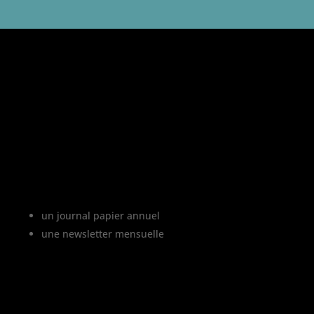
«
L’abus d’alcool est dangereux pour la
santé, à consommer avec modération
»
Le projet Vinofutur
Vinofutur est le media du futur du vignoble.
C’est :
un journal papier annuel
une newsletter mensuelle
Vinofutur traite de l’impact du changement
climatique sur le vignoble français, mais
aussi de tous les changements en cours
dans le monde du vin.