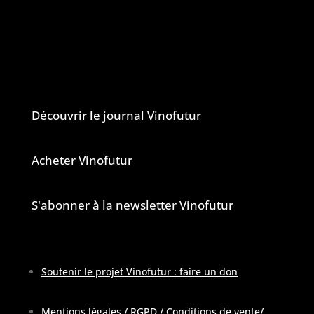
Vinofutur est un media engagé mais 100%
indépendant.
Le journal et la newsletter Vinofutur
Découvrir le journal Vinofutur
Acheter Vinofutur
S'abonner à la newsletter Vinofutur
Soutenir le projet Vinofutur : faire un don
Mentions légales / RGPD / Conditions de vente
/