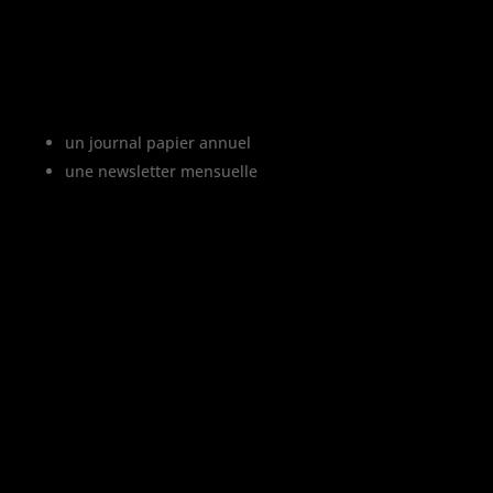
Le projet Vinofutur
Vinofutur est le media du futur du
vignoble. C’est :
un journal papier annuel
une newsletter mensuelle
Vinofutur traite de l’impact du
changement climatique sur le vignoble
français, mais aussi de tous les
changements en cours dans le monde du
vin.
Vinofutur est un media engagé mais 100%
indépendant.
Le journal et la newsletter Vinofutur