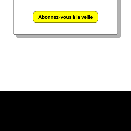
Abonnez-vous à la veille
«
L’abus d’alcool est dangereux pour la
santé, à consommer avec modération
»