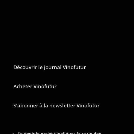
climatique sur le vignoble français, mais
aussi de tous les changements en cours
dans le monde du vin.
Vinofutur est un media engagé mais 100%
indépendant.
Le journal et la newsletter Vinofutur
Découvrir le journal Vinofutur
Acheter Vinofutur
S'abonner à la newsletter Vinofutur
Soutenir le projet Vinofutur : faire un don