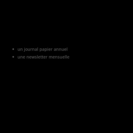
Le projet Vinofutur
Vinofutur est le media du futur du vignoble.
C’est :
un journal papier annuel
une newsletter mensuelle
Vinofutur traite de l’impact du changement
climatique sur le vignoble français, mais
aussi de tous les changements en cours
dans le monde du vin.
Vinofutur est un media engagé mais 100%
indépendant.
Le journal et la newsletter Vinofutur