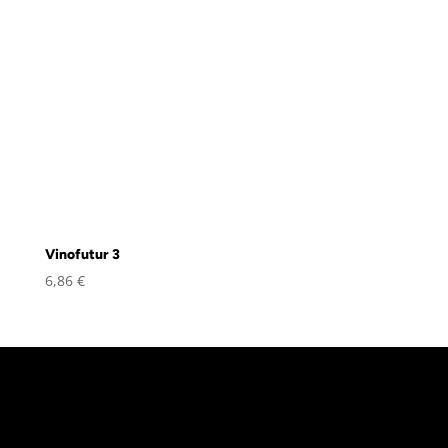
Vinofutur 3
6,86
€
«
L’abus d’alcool est dangereux pour la
santé, à consommer avec modération
»