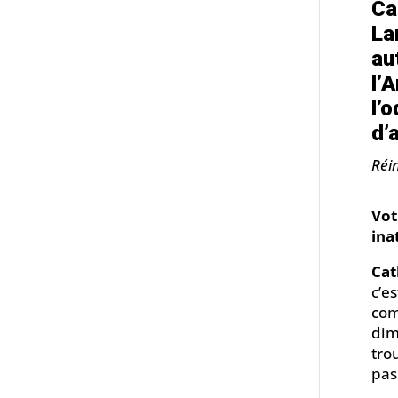
Ca
La
au
l’
l’
d’
Réin
Vot
ina
Cat
c’e
com
dim
tro
pas