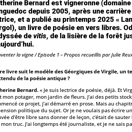
therine Bernard est vigneronne (domain
nguedoc depuis 2005, après une carrière d
trice, et a publié au printemps 2025 « La
Argol), un livre de poésie en vers libres. Od
odyssée de
vitis
, de la lisière de la forêt
aujourd’hui.
venter la vigne / Episode 1 – Propos recueillis par Julie Reu
re livre suit le modèle des Géorgiques de Virgile, un 
ttendu de la poésie antique ?
herine Bernard.
« Je suis lectrice de poésie, déjà. Et Vi
st mon potager, mon jardin de fleurs. J’ai des petits sto
mencé ce projet, j’ai démarré en prose. Mais au chapitre 
ension politique du sujet. Or je ne voulais pas écrire un
uvée d’être libre sans donner de leçon, c’était de sauter l
 mon truc. J’ai longtemps été journaliste, et je ne sais p