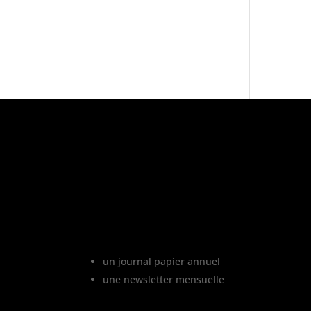
«
L’abus d’a
Le projet Vinofutur
Vinofutur est le media du futur d
vignoble. C’est :
un journal papier annuel
une newsletter mensuelle
Vinofutur traite de l’impact d