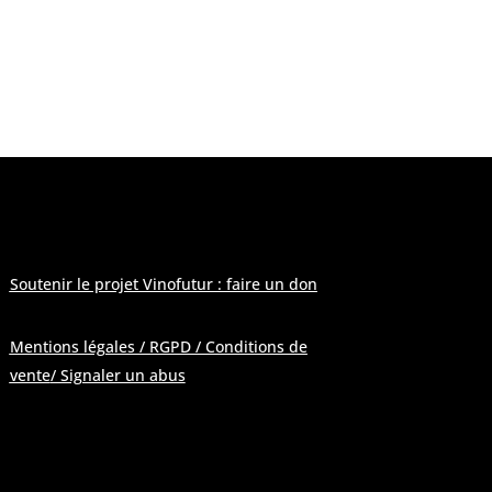
 modération
»
Soutenir le projet Vinofutur : faire un don
Mentions légales / RGPD / Conditions de
vente
/ Signaler un abus
Pour contacter la rédaction :
contactATvinofutur.fr