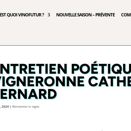
’EST QUOI VINOFUTUR ?
NOUVELLE SAISON – PRÉVENTE
COM
NTRETIEN POÉTIQU
VIGNERONNE CATH
BERNARD
6, 2024
|
Réinventer la vigne