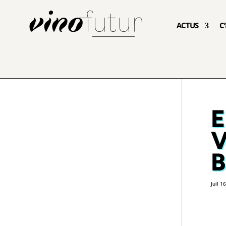
ACTUS
C
E
Juil 1