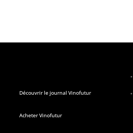
lcool est dangereux pour la santé, à consommer avec
Le journal et la newsletter Vinofutur
u
Découvrir le journal Vinofutur
Acheter Vinofutur
u