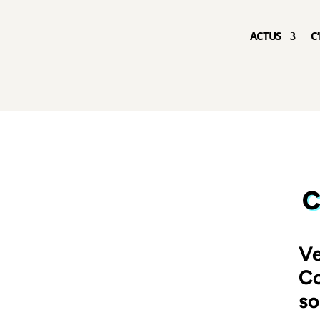
ACTUS
C
C
Ve
Co
so