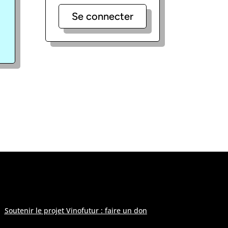
Se connecter
 modération
»
Soutenir le projet Vinofutur : faire un don