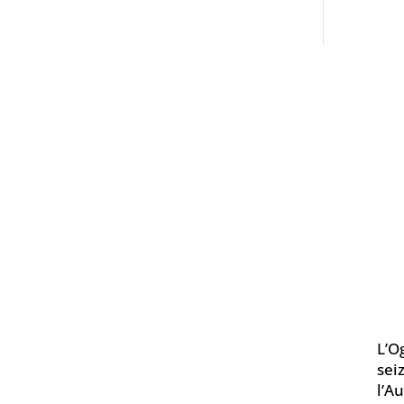
L’O
sei
l’A