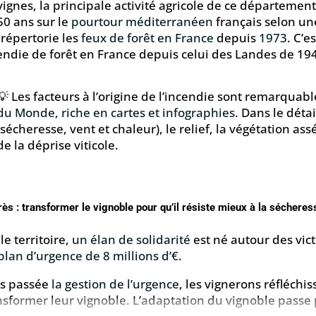
vignes, la principale activité agricole de ce département.
50 ans sur le
pourtour méditerranéen
français selon u
 répertorie les
feux de forêt en France
depuis
1973
. C’
endie de forêt en France depuis celui des Landes de 194
💡 Les facteurs à l’origine de l’incendie sont remarqu
du Monde, riche en cartes et infographies
. Dans le détai
(sécheresse, vent et chaleur), le relief, la végétation ass
de la déprise viticole.
rès : transformer le vignoble pour qu’il résiste mieux à la sécheres
le territoire,
un élan de solidarité
est né autour des vict
plan d’urgence de 8 millions d’€
.
s passée
la gestion de l’urgence
, les vignerons réfléchi
nsformer leur vignoble. L’adaptation du vignoble passe 