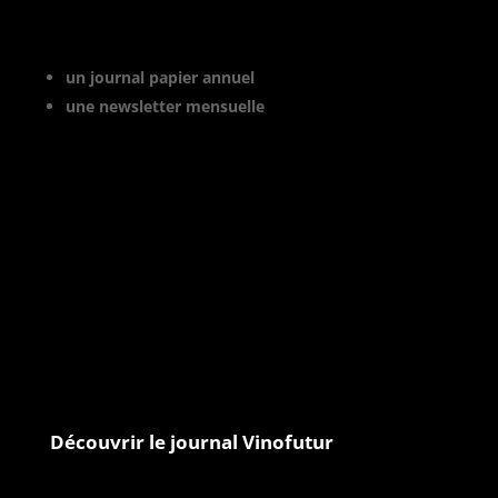
Vinofutur est le media du futur du
vignoble. C’est :
un journal papier annuel
une newsletter mensuelle
Vinofutur traite de l’impact du
changement climatique sur le vignoble
français, mais aussi de tous les
changements en cours dans le monde du
vin.
Vinofutur est un media engagé mais 100%
indépendant.
Le journal et la newsletter Vinofutur
Découvrir le journal Vinofutur