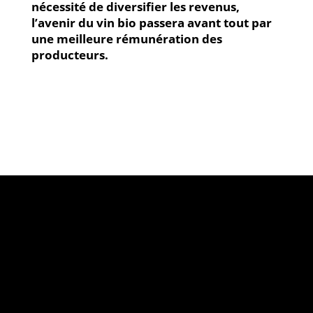
nécessité de diversifier les revenus,
l’avenir du vin bio passera avant tout par
une meilleure rémunération des
producteurs.
«
L’abus d’alcool est dangereux pour la
santé, à consommer avec modération
»
Le projet Vinofutur