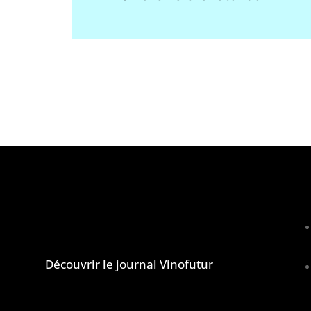
lcool est dangereux pour la santé, à consommer avec
Le journal et la newsletter Vinofutur
u
Découvrir le journal Vinofutur