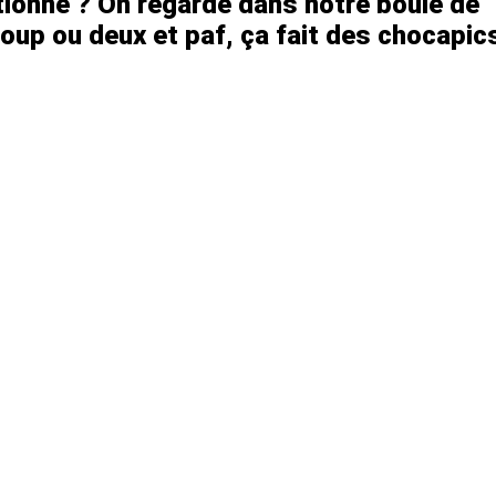
ionne ? On regarde dans notre boule de
 coup ou deux et paf, ça fait des chocapic