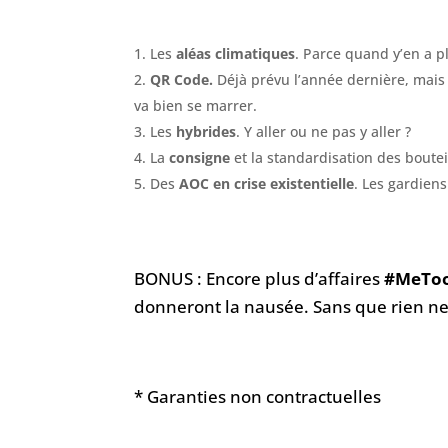
Les
aléas climatiques
. Parce quand y’en a p
QR Code.
Déjà prévu l’année dernière, mais c
va bien se marrer.
Les
hybrides
. Y aller ou ne pas y aller ?
La
consigne
et la standardisation des boutei
Des
AOC en crise existentielle
. Les gardien
BONUS : Encore plus d’affaires
#MeTo
donneront la nausée. Sans que rien n
* Garanties non contractuelles