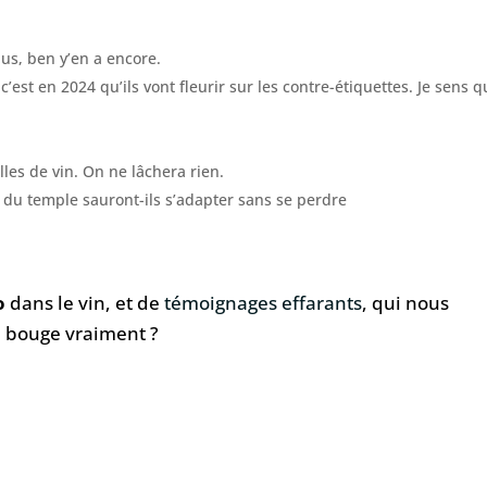
lus, ben y’en a encore.
’est en 2024 qu’ils vont fleurir sur les contre-étiquettes. Je sens q
lles de vin. On ne lâchera rien.
s du temple sauront-ils s’adapter sans se perdre
o
dans le vin, et de
témoignages effarants
, qui nous
e bouge vraiment ?