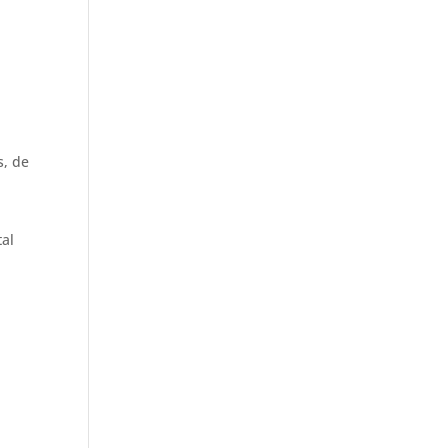
s, de
tal